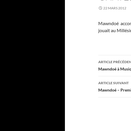
22 MARS 2012
Mawndoé accomp
jouait au Millés
Navigati
ARTICLE PRÉCÉDE
des
Mawndoé à Musiqu
articles
ARTICLE SUIVANT
Mawndoé – Premiè