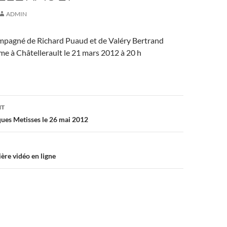
ADMIN
agné de Richard Puaud et de Valéry Bertrand
ime à Châtellerault le 21 mars 2012 à 20 h
on
NT
es Metisses le 26 mai 2012
re vidéo en ligne