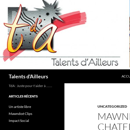
ALLE
Recherche
Talents d'Ailleurs
ACCU
TdA : Juste pour t'aider à …….
ARTICLES RÉCENTS
UNCATEGORIZED
Un artiste libre
MAWND
Mawndoé Clips
Impact Social
CHATE